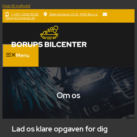
Hop til indhold
(+45) 26 82 90 83
Bækgårdsvej 33 B, 4140 Borup
fwj@jyllingesyd.dk
Menu
Om os
Lad os klare opgaven for dig